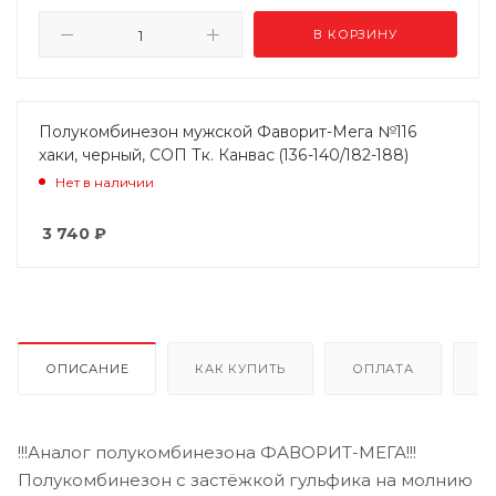
В КОРЗИНУ
Полукомбинезон мужской Фаворит-Мега №116
хаки, черный, СОП Тк. Канвас (136-140/182-188)
Нет в наличии
3 740
₽
ОПИСАНИЕ
КАК КУПИТЬ
ОПЛАТА
Д
!!!Аналог полукомбинезона ФАВОРИТ-МЕГА!!!
Полукомбинезон с застёжкой гульфика на молнию