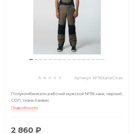
Артикул:
№116ХаЧеСКан
Полукомбинезон рабочий мужской №116 хаки, черный,
СОП, ткань Канвас
Подробности
2 860 ₽