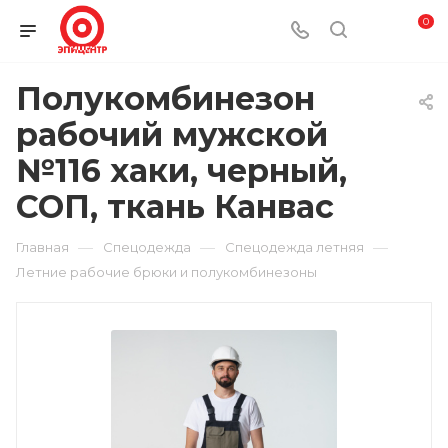
0
Полукомбинезон
рабочий мужской
№116 хаки, черный,
СОП, ткань Канвас
—
—
—
Главная
Спецодежда
Спецодежда летняя
Летние рабочие брюки и полукомбинезоны