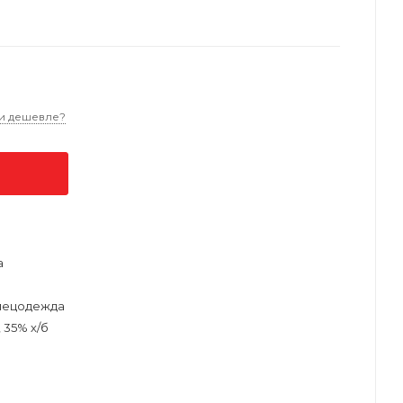
и дешевле?
а
пецодежда
 35% х/б