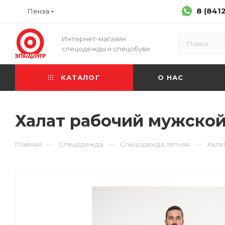
8 (841
Пенза
Интернет-магазин
спецодежды и спецобуви
КАТАЛОГ
О НАС
Халат рабочий мужско
—
—
—
Главная
Спецодежда
Спецодежда летняя
Хала