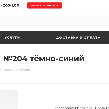
2) 205-200
ЗАКАЗАТЬ ЗВОНОК
УСЛУГИ
ДОСТАВКА И ОПЛАТА
й №204 тёмно-синий
ты рабочие летние
Халат рабочий мужской №204 т