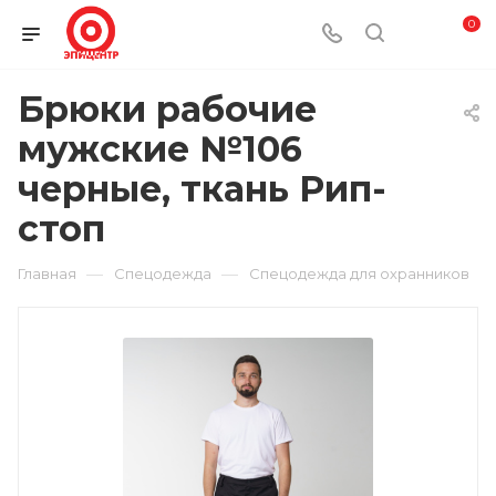
0
Брюки рабочие
мужские №106
черные, ткань Рип-
стоп
—
—
Главная
Спецодежда
Спецодежда для охранников