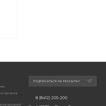
ПОДПИСАТЬСЯ НА РАССЫЛКУ
овы
 и органов
8 (8412) 205-200
анов дыхания