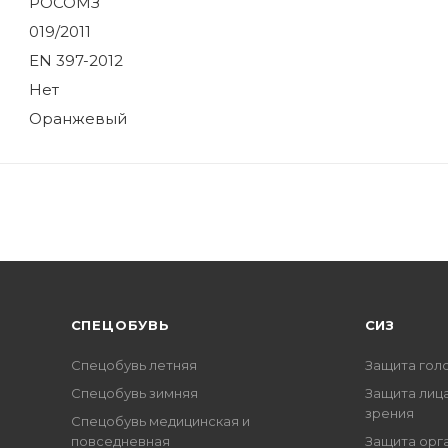
РОСОМЗ
019/2011
EN 397-2012
Нет
Оранжевый
CПЕЦОБУВЬ
СИЗ
Спецобувь летняя
Защита гол
Спецобувь зимняя
Защита лица
зрения
Спецобувь медицинская и
повседневная
Защита орг