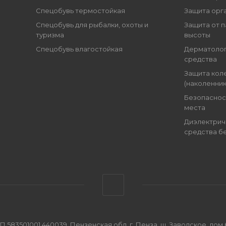
Спецобувь термостойкая
Защита орг
Спецобувь для рыбалки, охоты и
Защита от п
туризма
высоты
Спецобувь влагостойкая
Дерматоло
средства
Защита кол
(наколенник
Безопаснос
места
Диэлектрич
средства б
501001 440039, Пензенская обл, г. Пенза, ш. Заводское, дом 