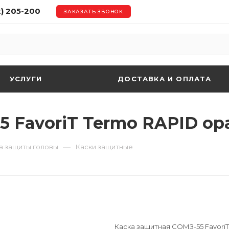
2) 205-200
ЗАКАЗАТЬ ЗВОНОК
УСЛУГИ
ДОСТАВКА И ОПЛАТА
 FavoriT Termo RAPID ор
—
а защиты головы
Каски защитные
Каска защитная СОМЗ-55 FavoriT