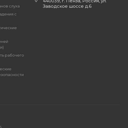
440039, г. Пенза, Россия, ул.
Заводское шоссе д.6
анов слуха
адения с
гические
еней
и)
ть рабочего
еские
езопасности
6