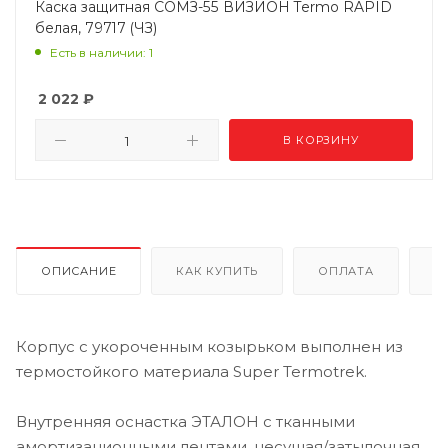
Каска защитная СОМЗ-55 ВИЗИОН Termo RAPID
белая, 79717 (ЧЗ)
Есть в наличии: 1
2 022
₽
В КОРЗИНУ
ОПИСАНИЕ
КАК КУПИТЬ
ОПЛАТА
Д
Корпус с укороченным козырьком выполнен из
термостойкого материала Super Termotrek.
Внутренняя оснастка ЭТАЛОН с тканными
амортизационными лентами, несущая/затылочная