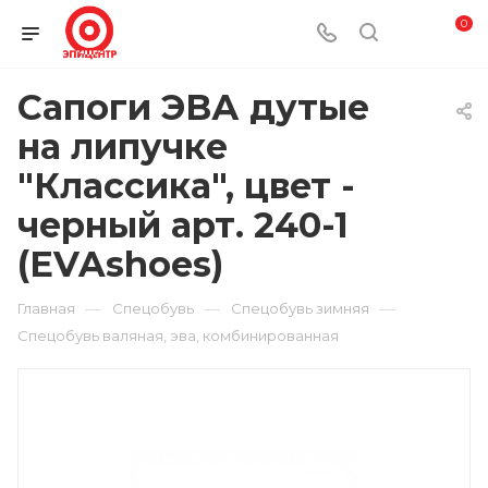
0
Сапоги ЭВА дутые
на липучке
"Классика", цвет -
черный арт. 240-1
(EVAshoes)
—
—
—
Главная
Спецобувь
Спецобувь зимняя
Спецобувь валяная, эва, комбинированная