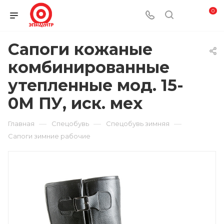
0
Сапоги кожаные
комбинированные
утепленные мод. 15-
0М ПУ, иск. мех
—
—
—
Главная
Спецобувь
Спецобувь зимняя
Сапоги зимние рабочие