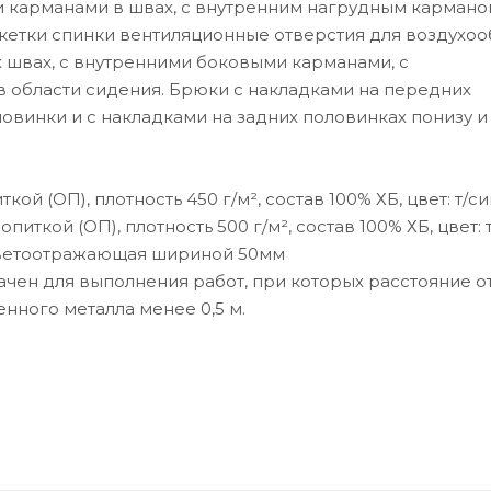
и карманами в швах, с внутренним нагрудным кармано
окетки спинки вентиляционные отверстия для воздухоо
 швах, с внутренними боковыми карманами, с
 области сидения. Брюки с накладками на передних
овинки и с накладками на задних половинках понизу и
ой (ОП), плотность 450 г/м², состав 100% ХБ, цвет: т/си
иткой (ОП), плотность 500 г/м², состав 100% ХБ, цвет: 
светоотражающая шириной 50мм
чен для выполнения работ, при которых расстояние о
нного металла менее 0,5 м.