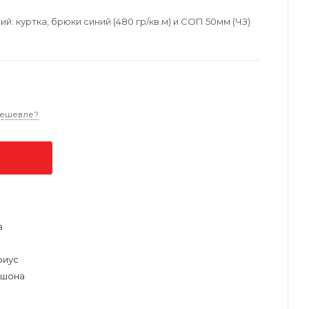
: куртка, брюки синий (480 гр/кв.м) и СОП 50мм (ЧЗ)
дешевле?
а
риус
юшона