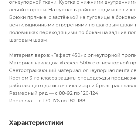
огнеупорной ткани. Куртка с нижними внутренним
левой стороны. На куртке в районе подмышек и к
Брюки прямые, с застёжкой на пуговицы в боковых
вентиляционными отверстиями по шаговым швам в
половинках переходящими по бокам на задние пол
шаговым швам.
Материал верха: «Гефест 450» с огнеупорной пропитк
Материал накладок: «Гефест 500» с огнеупорной проп
Светоотражающий материал: огнеупорная лента 
Костюм 3-го класса защиты спецодежды предназна
работающего до источника искр и брызг расплавле
Размерный ряд — с 88-92 по 120-124
Ростовка — с 170-176 по 182-188
Характеристики