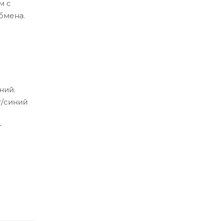
м с
бмена.
ний.
т/синий
т