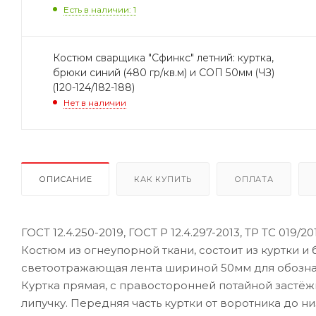
Есть в наличии: 1
Костюм сварщика "Сфинкс" летний: куртка,
брюки синий (480 гр/кв.м) и СОП 50мм (ЧЗ)
(120-124/182-188)
Нет в наличии
ОПИСАНИЕ
КАК КУПИТЬ
ОПЛАТА
ГОСТ 12.4.250-2019, ГОСТ Р 12.4.297-2013, ТР ТС 019/20
Костюм из огнеупорной ткани, состоит из куртки и
светоотражающая лента шириной 50мм для обозна
Куртка прямая, с правосторонней потайной застёж
липучку. Передняя часть куртки от воротника до ни