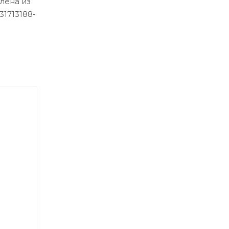
лена из
31713188-