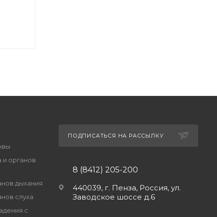
ПОДПИСАТЬСЯ НА РАССЫЛКУ
овы
 и органов
8 (8412) 205-200
анов дыхания
440039, г. Пенза, Россия, ул.
Заводское шоссе д.6
анов слуха
адения с