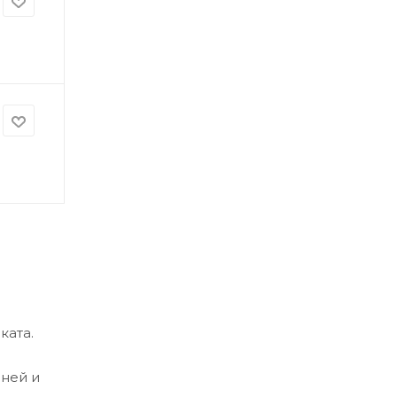
ката.
аней и