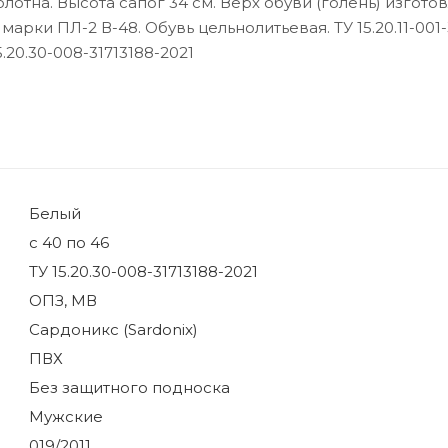
отна. Высота сапог 34 см. Верх обуви (голень) изготов
рки ПЛ-2 В-48. Обувь цельнолитьевая. ТУ 15.20.11-001-
5.20.30-008-31713188-2021
Белый
с 40 по 46
ТУ 15.20.30-008-31713188-2021
ОПЗ, МВ
Сардоникс (Sardonix)
ПВХ
Без защитного подноска
Мужские
019/2011