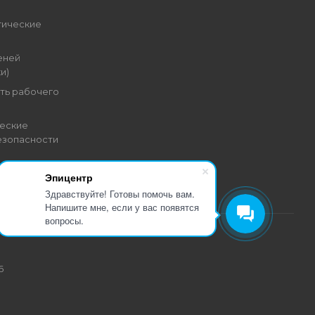
гические
еней
и)
ть рабочего
еские
езопасности
Эпицентр
Здравствуйте! Готовы помочь вам.
Напишите мне, если у вас появятся
вопросы.
6