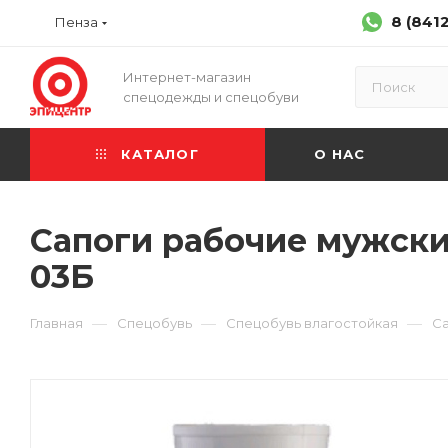
8 (841
Пенза
Интернет-магазин
спецодежды и спецобуви
КАТАЛОГ
О НАС
Сапоги рабочие мужские
03Б
—
—
—
Главная
Спецобувь
Спецобувь влагостойкая
Са