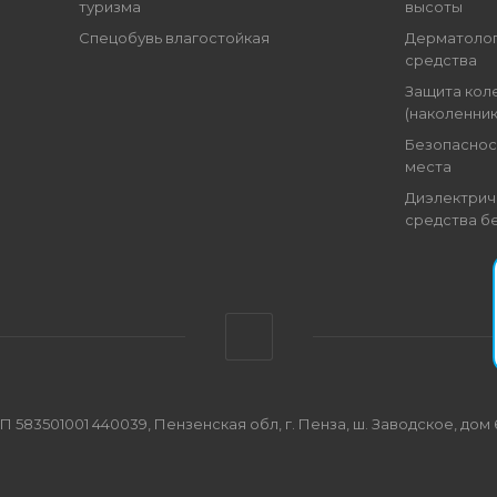
туризма
высоты
Спецобувь влагостойкая
Дерматоло
средства
Защита кол
(наколенник
Безопаснос
места
Диэлектрич
средства б
501001 440039, Пензенская обл, г. Пенза, ш. Заводское, дом 