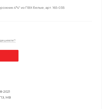
ожник 4*4" из ПВХ белые, арт. 165-03Б
 дешевле?
88-2021
ПЗ, МВ