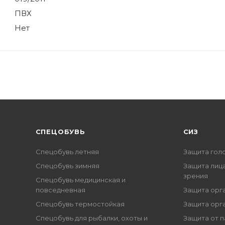
ПВХ
Нет
CПЕЦОБУВЬ
СИЗ
Спецобувь летняя
Защита гол
Спецобувь зимняя
Защита лица
зрения
Спецобувь медицинская и
повседневная
Защита орг
Спецобувь термостойкая
Защита орг
Спецобувь для рыбалки, охоты и
Защита от п