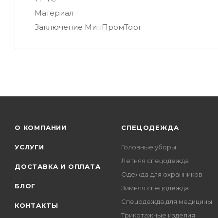
Материал
Заключение МинПромТорг
О КОМПАНИИ
СПЕЦОДЕЖДА
УСЛУГИ
Головные уборы
Летняя спецодежда
ДОСТАВКА И ОПЛАТА
Одежда для охранников
БЛОГ
Зимняя спецодежда
Спецодежда для медицины
КОНТАКТЫ
Трикотажные изделия