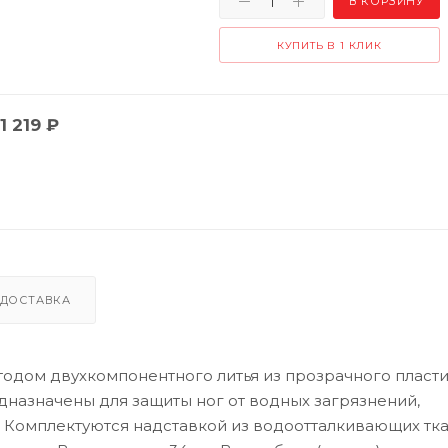
В КОРЗИНУ
КУПИТЬ В 1 КЛИК
1 219
₽
ДОСТАВКА
одом двухкомпонентного литья из прозрачного пласти
дназначены для защиты ног от водных загрязнений,
й. Комплектуются надставкой из водоотталкивающих тк