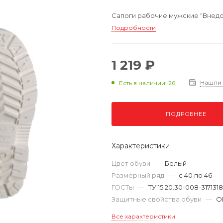
Сапоги рабочие мужские "Внедор
Подробности
1 219 ₽
Нашли
Есть в наличии: 26
ПОДРОБНЕЕ
Характеристики
Цвет обуви
—
Белый
Размерный ряд
—
с 40 по 46
ГОСТы
—
ТУ 15.20.30-008-317131
Защитные свойства обуви
—
О
Все характеристики