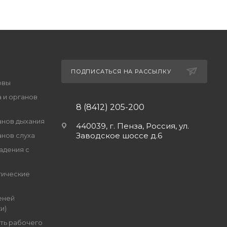
ПОДПИСАТЬСЯ НА РАССЫЛКУ
овы
 и органов
8 (8412) 205-200
анов дыхания
440039, г. Пенза, Россия, ул.
Заводское шоссе д.6
анов слуха
адения с
гические
еней
и)
ть рабочего