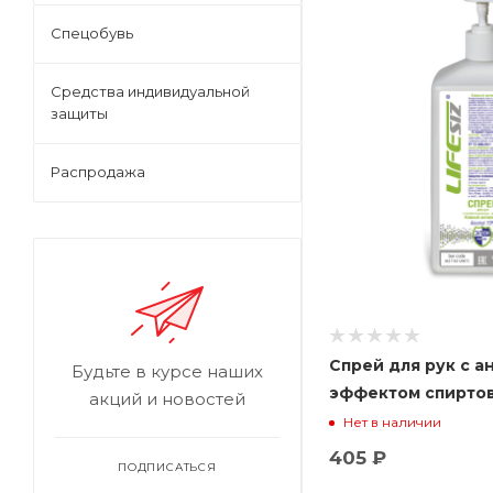
Спецобувь
Средства индивидуальной
защиты
Распродажа
Спрей для рук с 
Будьте в курсе наших
эффектом спирто
акций и новостей
антисептик) 1000 
Нет в наличии
помпой ЭЛЕН
405 ₽
ПОДПИСАТЬСЯ