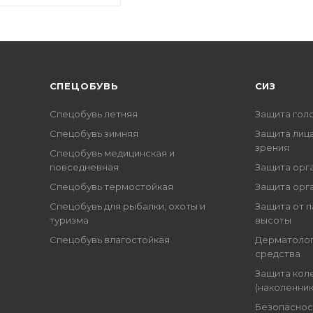
CПЕЦОБУВЬ
СИЗ
Спецобувь летняя
Защита гол
Спецобувь зимняя
Защита лица
зрения
Спецобувь медицинская и
повседневная
Защита орг
Спецобувь термостойкая
Защита орг
Спецобувь для рыбалки, охоты и
Защита от п
туризма
высоты
Спецобувь влагостойкая
Дерматоло
средства
Защита кол
(наколенник
Безопаснос