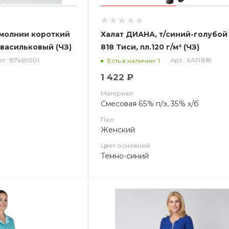
 молнии короткий
Халат ДИАНА, т/синий-голубой
 васильковый (ЧЗ)
818 Тиси, пл.120 г/м² (ЧЗ)
т.: 87469001
Арт.: ХАЛ 818
Есть в наличии: 1
1 422 ₽
Материал
Смесовая 65% п/э, 35% х/б
Пол
Женский
Цвет основной
Темно-синий