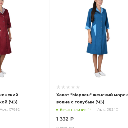
 женский
Халат "Марлен" женский морс
ой (ЧЗ)
волна с голубым (ЧЗ)
Арт.: 07892
Арт.: 08240
Есть в наличии: 14
1 332 ₽
Материал