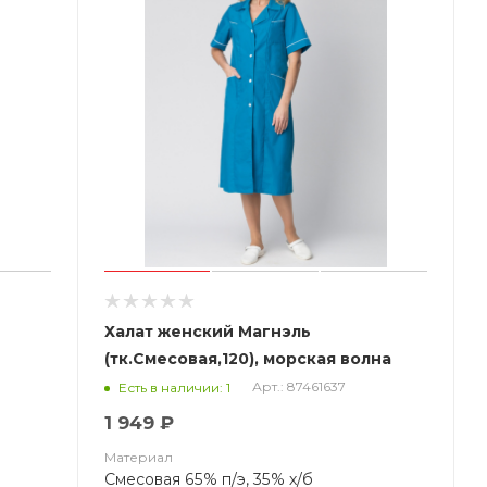
Халат женский Магнэль
(тк.Смесовая,120), морская волна
Арт.: 87461637
Есть в наличии: 1
1 949 ₽
Материал
Смесовая 65% п/э, 35% х/б