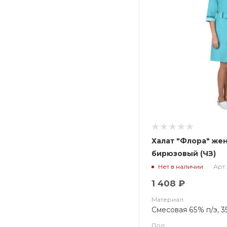
Халат "Флора" жен
бирюзовый (ЧЗ)
Арт.
Нет в наличии
1 408 ₽
Материал
Смесовая 65% п/э, 3
Пол