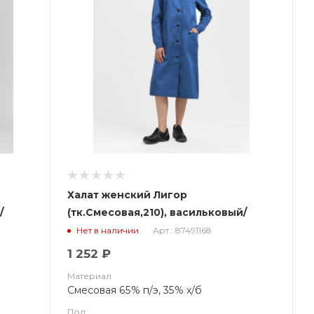
Халат женский Лигор
/
(тк.Смесовая,210), васильковый/
т.синий
Арт.: 87491168
Нет в наличии
1 252 ₽
Материал
Смесовая 65% п/э, 35% х/б
Пол