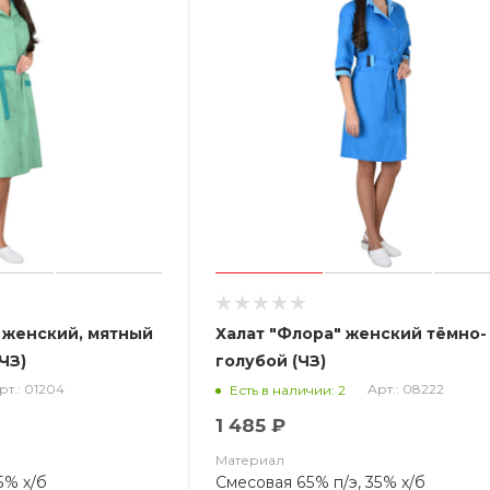
 женский, мятный
Халат "Флора" женский тёмно-
ЧЗ)
голубой (ЧЗ)
рт.: 01204
Арт.: 08222
Есть в наличии: 2
1 485 ₽
Материал
5% х/б
Смесовая 65% п/э, 35% х/б