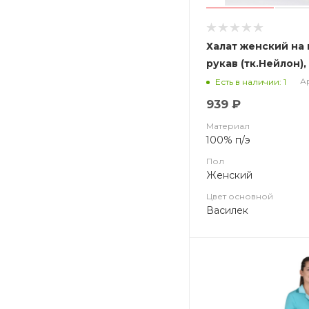
Халат женский на
рукав (тк.Нейлон),
Ар
Есть в наличии: 1
939 ₽
Материал
100% п/э
Пол
Женский
Цвет основной
Василек