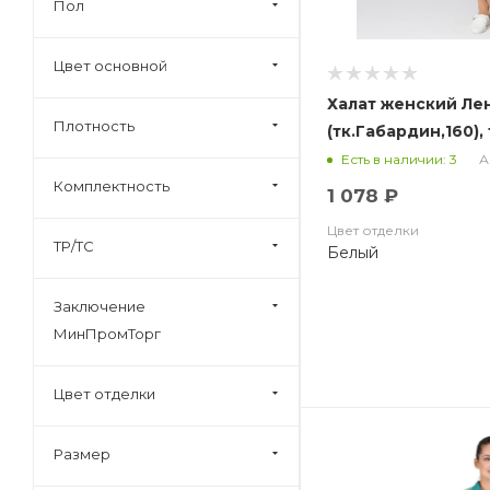
Пол
Цвет основной
Халат женский Ле
Плотность
(тк.Габардин,160),
А
Есть в наличии: 3
Комплектность
1 078 ₽
Цвет отделки
ТР/ТС
Белый
Заключение
МинПромТорг
Цвет отделки
Размер