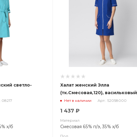
ский светло-
Халат женский Элла
(тк.Смесовая,120), васильковый
белый
: 08217
Арт.: 52058000
Нет в наличии
1 437 ₽
Материал
5% х/б
Смесовая 65% п/э, 35% х/б
Пол