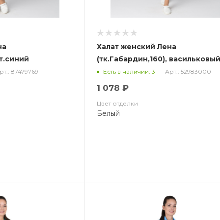
на
Халат женский Лена
 т.синий
(тк.Габардин,160), васильковы
рт.: 87479769
Арт.: 52983000
Есть в наличии: 3
1 078 ₽
Цвет отделки
Белый