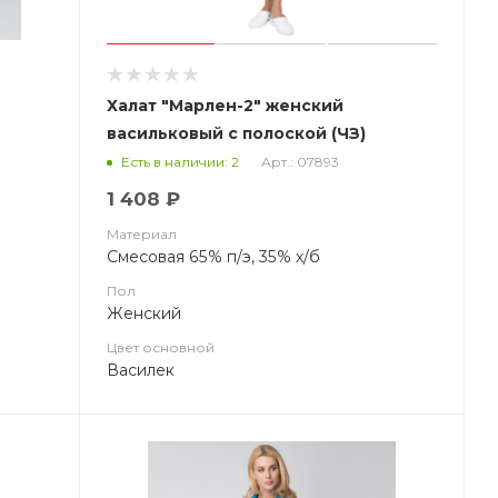
Халат "Марлен-2" женский
й
васильковый с полоской (ЧЗ)
Арт.: 07893
Есть в наличии: 2
1 408 ₽
Материал
Смесовая 65% п/э, 35% х/б
Пол
Женский
Цвет основной
Василек