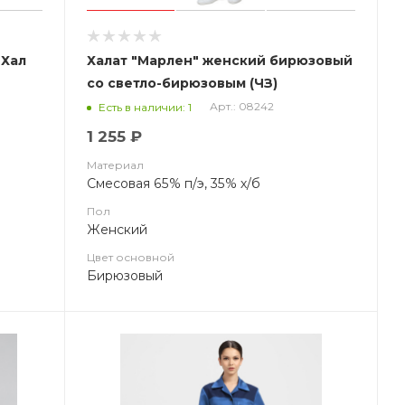
 Хал
Халат "Марлен" женский бирюзовый
со светло-бирюзовым (ЧЗ)
Арт.: 08242
Есть в наличии: 1
1 255 ₽
Материал
Смесовая 65% п/э, 35% х/б
Пол
Женский
Цвет основной
Бирюзовый