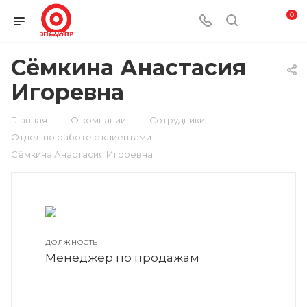
0
Сёмкина Анастасия
Игоревна
—
—
—
Главная
О компании
Сотрудники
—
Отдел по работе с клиентами
Сёмкина Анастасия Игоревна
ДОЛЖНОСТЬ
Менеджер по продажам