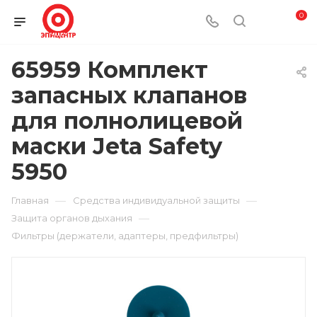
0
65959 Комплект
запасных клапанов
для полнолицевой
маски Jeta Safety
5950
—
—
Главная
Средства индивидуальной защиты
—
Защита органов дыхания
Фильтры (держатели, адаптеры, предфильтры)