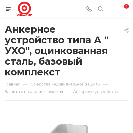
0
Анкерное
устройство типа А "
УХО", оцинкованная
сталь, базовый
комплекст
—
—
Главная
Средства индивидуальной защиты
—
Защита от падения с высоты
Анкерные устройства