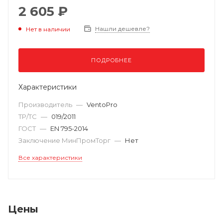
2 605 ₽
Нашли дешевле?
Нет в наличии
ПОДРОБНЕЕ
Характеристики
Производитель
—
VentoPro
ТР/ТС
—
019/2011
ГОСТ
—
EN 795-2014
Заключение МинПромТорг
—
Нет
Все характеристики
Цены