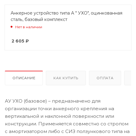
Анкерное устройство типа А " УХО", оцинкованная
сталь, базовый комплекст
Нет в наличии
2 605
₽
ОПИСАНИЕ
КАК КУПИТЬ
ОПЛАТА
Д
АУ УХО (базовое) – предназначено для
организации точки анкерного крепления на
вертикальной и наклонной поверхности или
конструкции. Применяется совместно со стропом
с амортизатором либо с СИЗ ползункового типа на