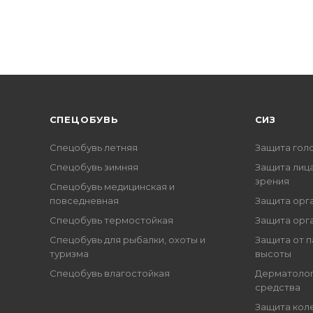
CПЕЦОБУВЬ
СИЗ
Спецобувь летняя
Защита гол
Спецобувь зимняя
Защита лица
зрения
Спецобувь медицинская и
повседневная
Защита орг
Спецобувь термостойкая
Защита орг
Спецобувь для рыбалки, охоты и
Защита от п
туризма
высоты
Спецобувь влагостойкая
Дерматоло
средства
Защита кол