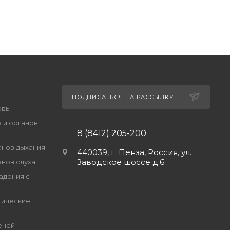
ПОДПИСАТЬСЯ НА РАССЫЛКУ
овы
 и органов
8 (8412) 205-200
анов дыхания
440039, г. Пенза, Россия, ул.
Заводское шоссе д.6
анов слуха
адения с
гические
еней