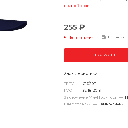
Подробности
255 ₽
Нашли де
Нет в наличии
ПОДРОБНЕЕ
Характеристики
ТР/ТС
—
017/2011
ГОСТ
—
32118-2013
Заключение МинПромТорг
—
Н
Цвет отделки
—
Темно-синий