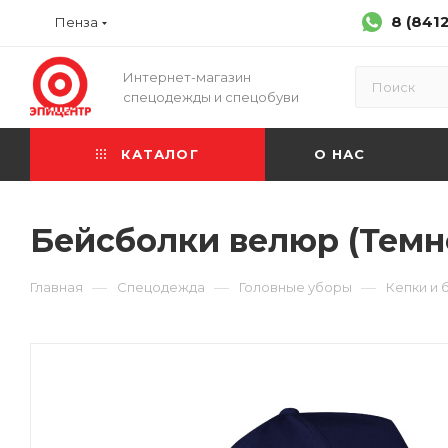
8 (841
Пенза
Интернет-магазин
спецодежды и спецобуви
КАТАЛОГ
О НАС
Бейсболки велюр (Темн
—
—
—
Главная
Спецодежда
Головные уборы
Кепки и 