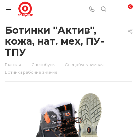
0
Ботинки "Актив",
кожа, нат. мех, ПУ-
ТПУ
—
—
—
Главная
Спецобувь
Спецобувь зимняя
Ботинки рабочие зимние