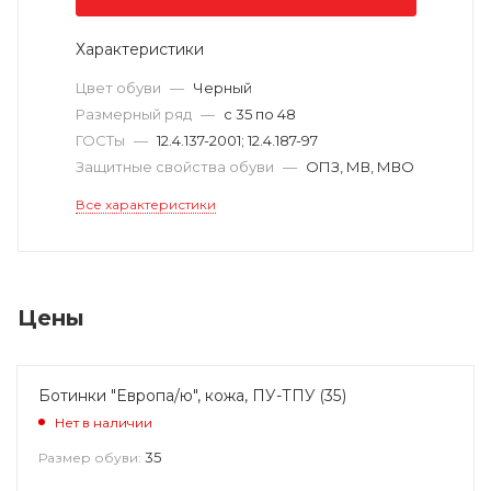
Характеристики
Цвет обуви
—
Черный
Размерный ряд
—
с 35 по 48
ГОСТы
—
12.4.137-2001; 12.4.187-97
Защитные свойства обуви
—
ОПЗ, МВ, МВО
Все характеристики
Цены
Ботинки "Европа/ю", кожа, ПУ-ТПУ (35)
Нет в наличии
35
Размер обуви: