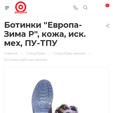
0
Ботинки "Европа-
Зима Р", кожа, иск.
мех, ПУ-ТПУ
—
—
—
Главная
Спецобувь
Спецобувь зимняя
Ботинки рабочие зимние