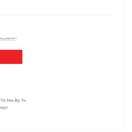
дешевле?
З, Ми, Ву, Тн
риус