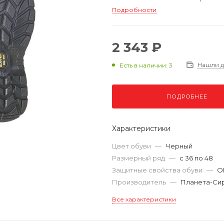
Подробности
2 343 ₽
Нашли 
Есть в наличии: 3
ПОДРОБНЕЕ
Характеристики
Цвет обуви
—
Черный
Размерный ряд
—
с 36 по 48
Защитные свойства обуви
—
ОП
Производитель
—
Планета-Си
Все характеристики