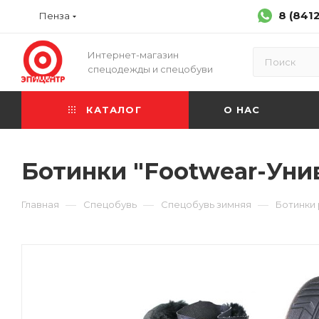
8 (841
Пенза
Интернет-магазин
спецодежды и спецобуви
КАТАЛОГ
О НАС
Ботинки "Footwear-Унив
—
—
—
Главная
Спецобувь
Спецобувь зимняя
Ботинки