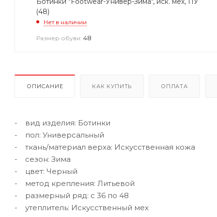
Ботинки "Footwear-Универ-Зима", иск. мех, ПУ
(48)
Нет в наличии
48
Размер обуви:
ОПИСАНИЕ
КАК КУПИТЬ
ОПЛАТА
- вид изделия: Ботинки
- пол: Универсальный
- ткань/материал верха: Искусственная кожа
- сезон: Зима
- цвет: Черный
- метод крепления: Литьевой
- размерный ряд: с 36 по 48
- утеплитель: Искусственный мех