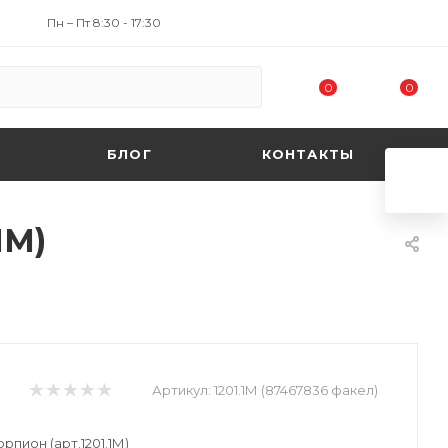
Пн – Пт 8:30 - 17:30
0
0
БЛОГ
КОНТАКТЫ
1М)
Артикул:
1201.1М (87467836 факел)
рпион (арт.1201.1М)