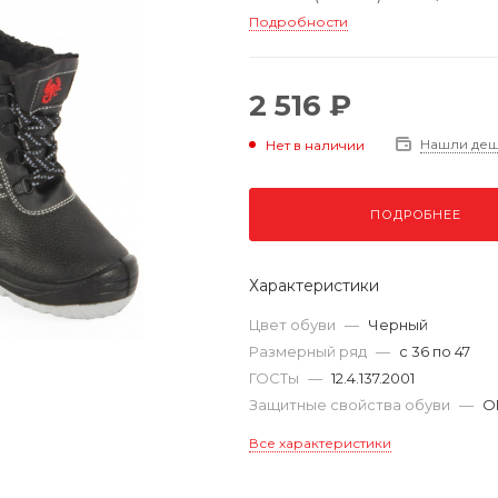
Подробности
2 516 ₽
Нашли де
Нет в наличии
ПОДРОБНЕЕ
Характеристики
Цвет обуви
—
Черный
Размерный ряд
—
с 36 по 47
ГОСТы
—
12.4.137.2001
Защитные свойства обуви
—
О
Все характеристики