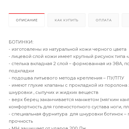
ОПИСАНИЕ
КАК КУПИТЬ
ОПЛАТА
БОТИНКИ:
- изготовлены из натуральной кожи черного цвета
- лицевой слой кожи имеет крупный рисунок типа «
- стелька вкладная 2 слой – формованная из ЭВА
подкладки
- подошва литьевого метода крепления – ПУ/ТПУ
- имеют глухие клапаны с прокладкой из поролона
шнуровки , сыпучих и жидких веществ
- верх берец заканчивается манжетом (мягким ка
комфортность для голеностопного сустава ноги, п
- специальная фурнитура для шнуровки ботинок –
прочность
- МН защищает от ударов 200 Дж