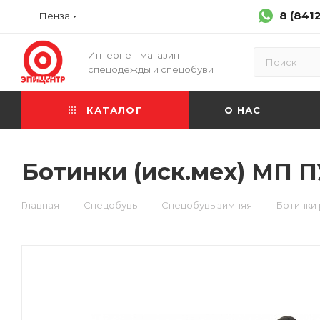
8 (841
Пенза
Интернет-магазин
спецодежды и спецобуви
КАТАЛОГ
О НАС
Ботинки (иск.мех) МП П
—
—
—
Главная
Спецобувь
Спецобувь зимняя
Ботинки