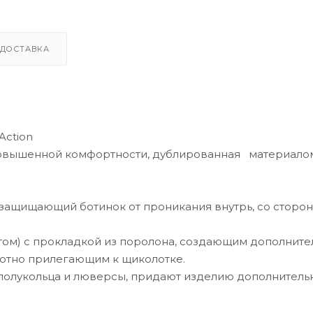
ДОСТАВКА
Action
, повышенной комфортности, дублированная материало
 защищающий ботинок от проникания внутрь, со сторо
нтом) с прокладкой из поролона, создающим дополнит
лотно прилегающим к щиколотке.
 полукольца и люверсы, придают изделию дополнитель