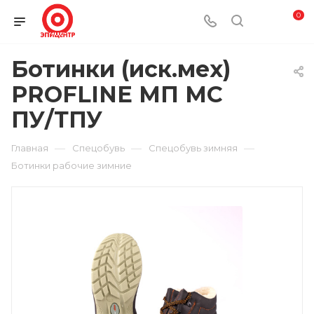
0
Ботинки (иск.мех)
PROFLINE МП МС
ПУ/ТПУ
—
—
—
Главная
Спецобувь
Спецобувь зимняя
Ботинки рабочие зимние