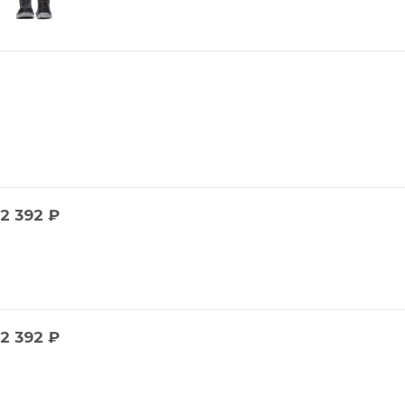
2 392
₽
2 392
₽