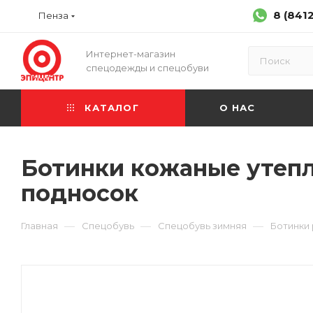
8 (841
Пенза
Интернет-магазин
спецодежды и спецобуви
КАТАЛОГ
О НАС
Ботинки кожаные утеп
подносок
—
—
—
Главная
Спецобувь
Спецобувь зимняя
Ботинки