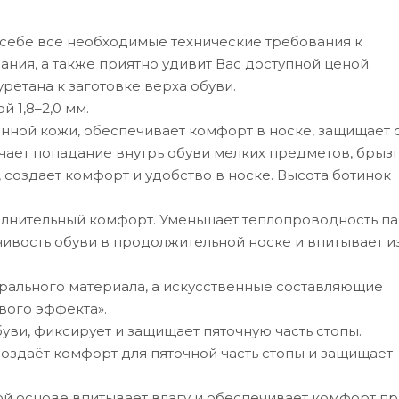
себе все необходимые технические требования к
ния, а также приятно удивит Вас доступной ценой.
ретана к заготовке верха обуви.
 1,8–2,0 мм.
енной кожи, обеспечивает комфорт в носке, защищает 
ает попадание внутрь обуви мелких предметов, брызг
 создает комфорт и удобство в носке. Высота ботинок
олнительный комфорт. Уменьшает теплопроводность па
ивость обуви в продолжительной носке и впитывает 
урального материала, а искусственные составляющие
вого эффекта».
ви, фиксирует и защищает пяточную часть стопы.
оздаёт комфорт для пяточной часть стопы и защищает
ой основе впитывает влагу и обеспечивает комфорт пр