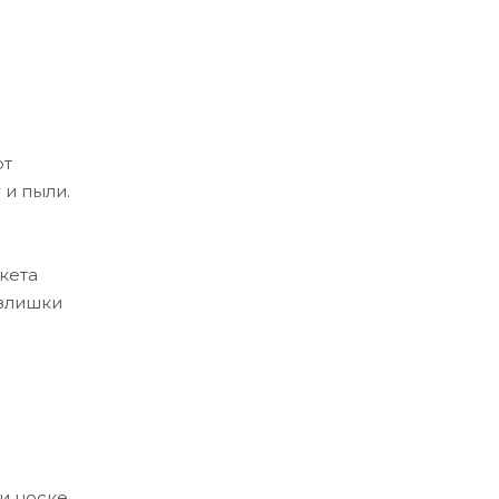
от
 и пыли.
кета
излишки
и носке.