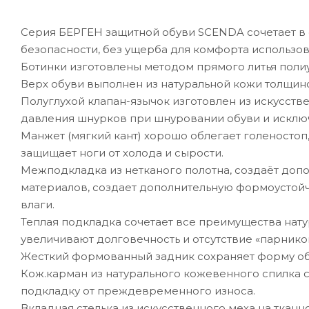
Серия БЕРГЕН защитной обуви SCENDA сочетает в 
безопасности, без ущерба для комфорта использова
Ботинки изготовлены методом прямого литья полиу
Верх обуви выполнен из натуральной кожи толщиной
Полуглухой клапан-язычок изготовлен из искусств
давления шнурков при шнуровании обуви и исключ
Манжет (мягкий кант) хорошо облегает голеностоп,
защищает ноги от холода и сырости.
Межподкладка из нетканого полотна, создаёт доп
материалов, создает дополнительную формоустойч
влаги.
Теплая подкладка сочетает все преимущества нат
увеличивают долговечность и отсутствие «парнико
Жесткий формованный задник сохраняет форму обу
Кож.карман из натурального кожевенного спилка с
подкладку от преждевременного износа.
Вкладная стелька из искусственного меха на тканн