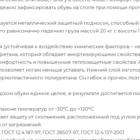
адёжно зафиксировать обувь на стопе при помощи про
ьзуется металлический защитный подносок, способный
то равнозначно падению груза массой 20 кг с высоты 1
 (устойчивая к воздействию химических факторов – н
уретана, который обладает амортизирующими свойств
 комфортность и повышенные теплозащитные свойства. 
 позволяет ногам меньше уставать. Нижний слой изгото
ермопластичного полиуретана. Он гибок и прочен, поэт
хом обуви единое целое, в результате достигается по
зоне температур от -30°С до +120°С.
ет защиту от скольжения, расположенный под углом 
от загрязнений.
ОСТ 12.4.187-97, ГОСТ 28507-97, ГОСТ 12.4.137-2001.