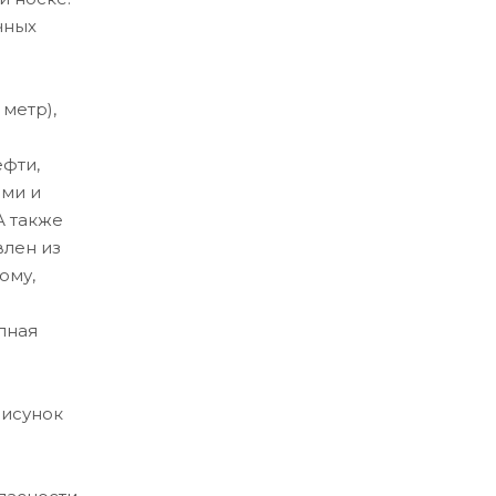
чных
 метр),
ефти,
ами и
А также
влен из
ому,
лная
рисунок