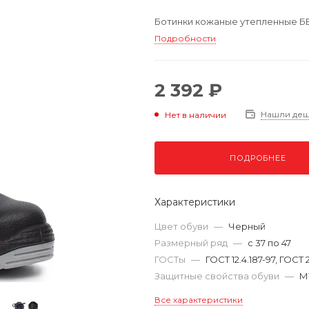
Ботинки кожаные утепленные Б
Подробности
2 392 ₽
Нашли де
Нет в наличии
ПОДРОБНЕЕ
Характеристики
Цвет обуви
—
Черный
Размерный ряд
—
с 37 по 47
ГОСТы
—
ГОСТ 12.4.187-97, ГОСТ 
Защитные свойства обуви
—
М
Все характеристики