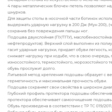
4 пары металлических блочек-петель позволяют н
шнурков.
Для защиты стопы в носочной части ботинок испол
выдержать ударную нагрузку в 200 Дж (Мун 200), (ч
сохранив без повреждения пальцы ног.
Подошва двухслойная (ПУ/ТПУ), маслобензостойкая
нефтепродуктов). Верхний слой выполнен из поли
гасит ударные нагрузки, придает обуви легкость,
снижает нагрузку при ходьбе, что в свою очередь,
износостойкого, термостойкого, морозостойкого т
обувь прослужит долго.
Литьевой метод крепления подошвы образует с вер
герметичность и максимальная прочность обуви.
Подошва сохраняет свои свойства в широком диапа
Глубокий профиль протектора подошвы обеспечива
протектора обеспечивает самоочищение подошвы 
Обувь произведена в соответствии с ТР ТС 019/2011, Г