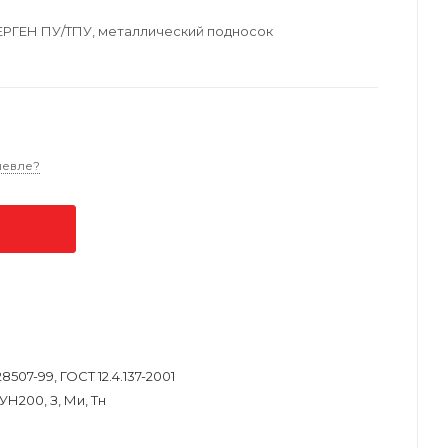
ЕРГЕН ПУ/ТПУ, металлический подносок
шевле?
28507-99, ГОСТ 12.4.137-2001
УН200, З, Ми, Тн