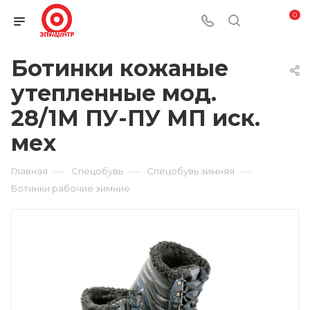
0
Ботинки кожаные
утепленные мод.
28/1М ПУ-ПУ МП иск.
мех
—
—
—
Главная
Спецобувь
Спецобувь зимняя
Ботинки рабочие зимние