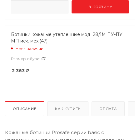
В КОРЗИНУ
Ботинки кожаные утепленные мод. 28/1М ПУ-ПУ
МП иск. мех (47)
Нет в наличии
47
Размер обуви:
2 363
₽
ОПИСАНИЕ
КАК КУПИТЬ
ОПЛАТА
Д
Кожаные ботинки Prosafe серии basic c