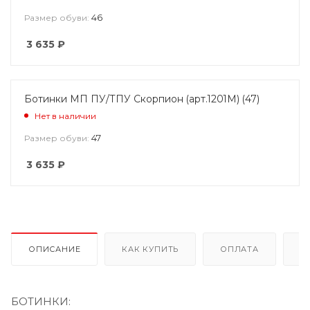
46
Размер обуви:
3 635
₽
Ботинки МП ПУ/ТПУ Скорпион (арт.1201М) (47)
Нет в наличии
47
Размер обуви:
3 635
₽
ОПИСАНИЕ
КАК КУПИТЬ
ОПЛАТА
Д
БОТИНКИ: