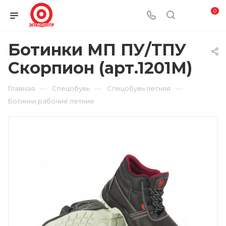
0
Ботинки МП ПУ/ТПУ
Скорпион (арт.1201М)
—
—
—
Главная
Спецобувь
Спецобувь летняя
Ботинки рабочие летние