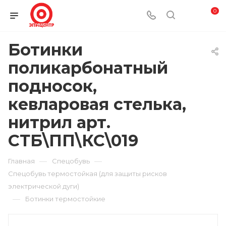
0
Ботинки
поликарбонатный
подносок,
кевларовая стелька,
нитрил арт.
СТБ\ПП\КС\019
—
—
Главная
Спецобувь
Спецобувь термостойкая (для защиты рисков
электрической дуги)
—
Ботинки термостойкие