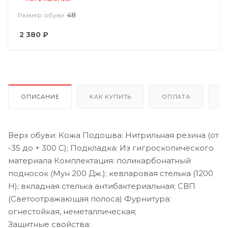
48
Размер обуви:
2 380
₽
ОПИСАНИЕ
КАК КУПИТЬ
ОПЛАТА
Д
Верх обуви: Кожа Подошва: Нитрильная резина (от
-35 до + 300 С); Подкладка: Из гигроскопического
материала Комплектация: поликарбонатный
подносок (Мун 200 Дж.); кевларовая стелька (1200
Н); вкладная стелька антибактериальная; СВП
(Светоотражающая полоса) Фурнитура:
огнестойкая, неметаллическая;
Защитные свойства: