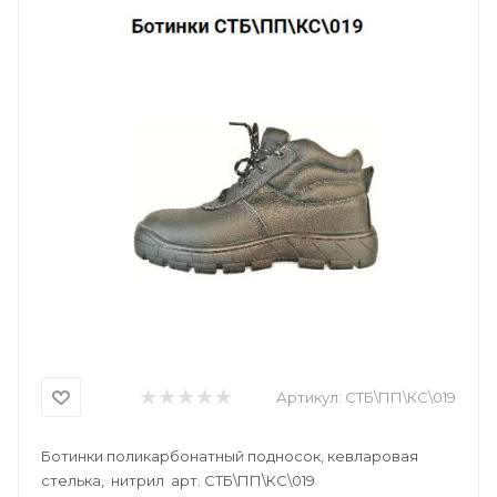
Артикул:
СТБ\ПП\КС\019
Ботинки поликарбонатный подносок, кевларовая
стелька, нитрил арт. СТБ\ПП\КС\019