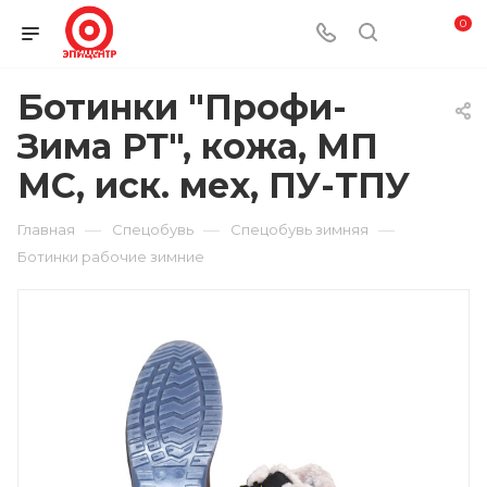
0
Ботинки "Профи-
Зима РТ", кожа, МП
МС, иск. мех, ПУ-ТПУ
—
—
—
Главная
Спецобувь
Спецобувь зимняя
Ботинки рабочие зимние