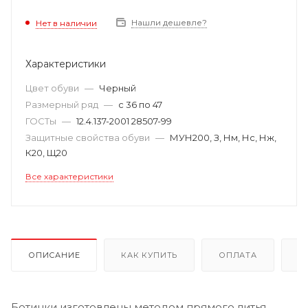
Нашли дешевле?
Нет в наличии
Характеристики
Цвет обуви
—
Черный
Размерный ряд
—
с 36 по 47
ГОСТы
—
12.4.137-2001 28507-99
Защитные свойства обуви
—
МУН200, З, Нм, Нс, Нж,
К20, Щ20
Все характеристики
ОПИСАНИЕ
КАК КУПИТЬ
ОПЛАТА
Д
Ботинки изготовлены методом прямого литья