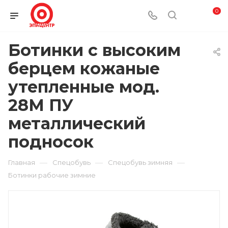
0
Ботинки с высоким
берцем кожаные
утепленные мод.
28М ПУ
металлический
подносок
—
—
—
Главная
Спецобувь
Спецобувь зимняя
Ботинки рабочие зимние