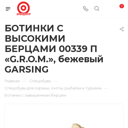
0
БОТИНКИ С
ВЫСОКИМИ
БЕРЦАМИ 00339 П
«G.R.O.M.», бежевый
GARSING
—
—
Главная
Спецобувь
—
Спецобувь для охраны, охоты, рыбалки и туризма
Ботинки с завышенным берцем