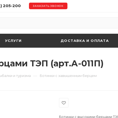
2) 205-200
ЗАКАЗАТЬ ЗВОНОК
УСЛУГИ
ДОСТАВКА И ОПЛАТА
цами ТЭП (арт.А-011П)
—
ыбалки и туризма
Ботинки с завышенным берцем
Ботинки с высокими берцами ТЭП