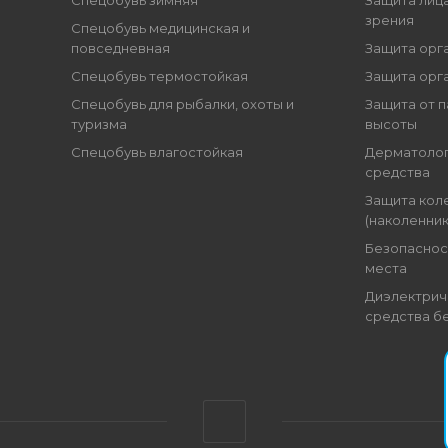
Спецобувь зимняя
Защита лица
зрения
Спецобувь медицинская и
повседневная
Защита орг
Спецобувь термостойкая
Защита орг
Спецобувь для рыбалки, охоты и
Защита от п
туризма
высоты
Спецобувь влагостойкая
Дерматоло
средства
Защита кол
(наколенник
Безопаснос
места
Диэлектрич
средства б