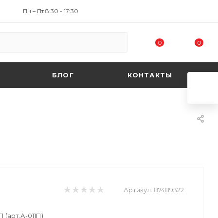
Пн – Пт 8:30 - 17:30
0
0
БЛОГ
КОНТАКТЫ
Артикул:
87489322
 (арт.А-011П)