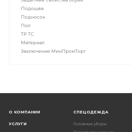
Подошва
Подносок
Пол
ТР ТС
Материал
Заключение МинПромТорг
О КОМПАНИИ
СПЕЦОДЕЖДА
УСЛУГИ
Головные уборы