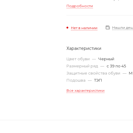
Подробности
Нашли де
Нет в наличии
Характеристики
Цвет обуви
—
Черный
Размерный ряд
—
с 39 по 45
Защитные свойства обуви
—
М
Подошва
—
ТЭП
Все характеристики