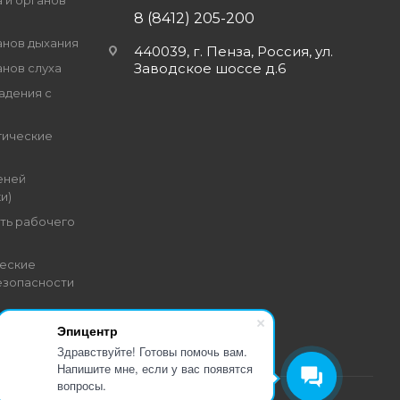
 и органов
8 (8412) 205-200
анов дыхания
440039, г. Пенза, Россия, ул.
Заводское шоссе д.6
анов слуха
адения с
гические
еней
и)
ть рабочего
еские
езопасности
Эпицентр
Здравствуйте! Готовы помочь вам.
Напишите мне, если у вас появятся
вопросы.