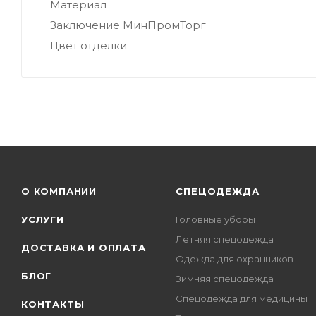
Материал
Заключение МинПромТорг
Цвет отделки
О КОМПАНИИ
СПЕЦОДЕЖДА
УСЛУГИ
Головные уборы
Летняя спецодежда
ДОСТАВКА И ОПЛАТА
Одежда для охранников
БЛОГ
Зимняя спецодежда
Спецодежда для медицины
КОНТАКТЫ