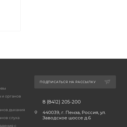
ПОДПИСАТЬСЯ НА РАССЫЛКУ
овы
 и органов
8 (8412) 205-200
анов дыхания
440039, г. Пенза, Россия, ул.
Заводское шоссе д.6
анов слуха
адения с