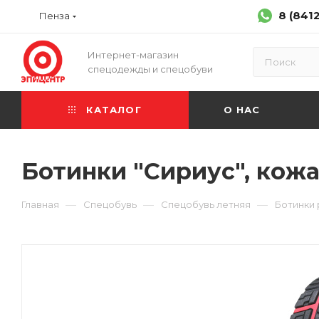
8 (841
Пенза
Интернет-магазин
спецодежды и спецобуви
КАТАЛОГ
О НАС
Ботинки "Сириус", кожа
—
—
—
Главная
Спецобувь
Спецобувь летняя
Ботинки