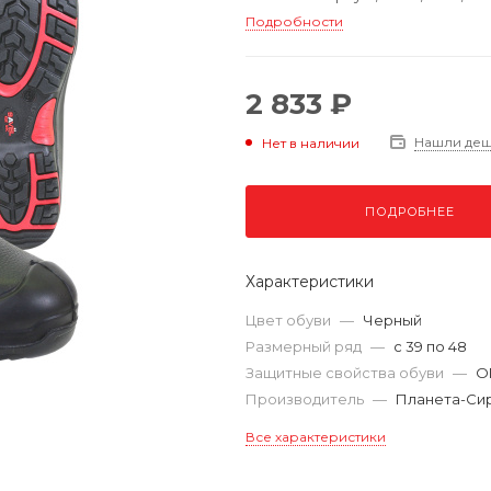
Подробности
2 833 ₽
Нашли де
Нет в наличии
ПОДРОБНЕЕ
Характеристики
Цвет обуви
—
Черный
Размерный ряд
—
с 39 по 48
Защитные свойства обуви
—
О
Производитель
—
Планета-Си
Все характеристики