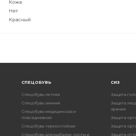
Кожа
Нет
Красный
CПЕЦОБУВЬ
СИЗ
Спецобувь летняя
Защита гол
Спецобувь зимняя
Защита лица
зрения
Спецобувь медицинская и
повседневная
Защита орг
Спецобувь термостойкая
Защита орг
Спецобувь для рыбалки, охоты и
Защита от п