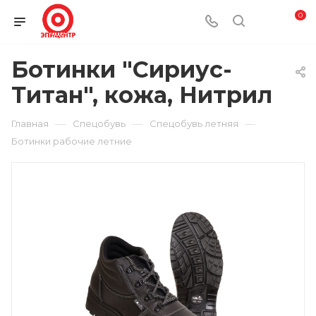
0
Ботинки "Сириус-
Титан", кожа, Нитрил
—
—
—
Главная
Спецобувь
Спецобувь летняя
Ботинки рабочие летние