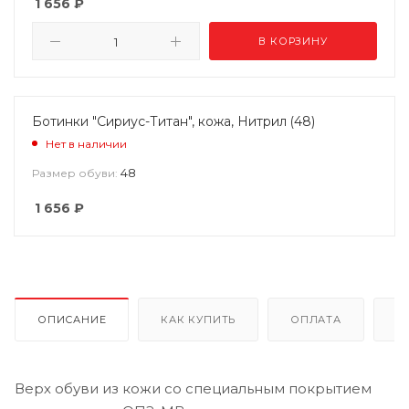
1 656
₽
В КОРЗИНУ
Ботинки "Сириус-Титан", кожа, Нитрил (48)
Нет в наличии
48
Размер обуви:
1 656
₽
ОПИСАНИЕ
КАК КУПИТЬ
ОПЛАТА
Д
Верх обуви из кожи со специальным покрытием