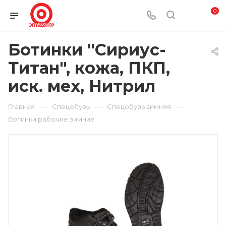
0
Ботинки "Сириус-
Титан", кожа, ПКП,
иск. мех, Нитрил
—
—
—
Главная
Спецобувь
Спецобувь зимняя
Ботинки рабочие зимние