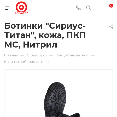
0
Ботинки "Сириус-
Титан", кожа, ПКП
МС, Нитрил
—
—
—
Главная
Спецобувь
Спецобувь летняя
Ботинки рабочие летние