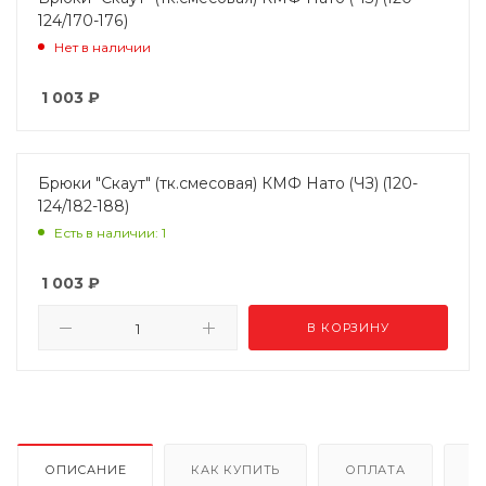
124/170-176)
Нет в наличии
1 003
₽
Брюки "Скаут" (тк.смесовая) КМФ Нато (ЧЗ) (120-
124/182-188)
Есть в наличии: 1
1 003
₽
В КОРЗИНУ
ОПИСАНИЕ
КАК КУПИТЬ
ОПЛАТА
Д