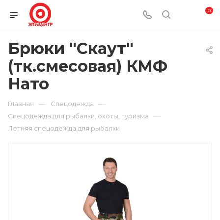
0
Брюки "Скаут"
(тк.смесовая) КМФ
Нато
—
—
Главная
Спецодежда
—
Спецодежда для рыбалки, охоты, туризма
Летняя спецодежда для рыбалки