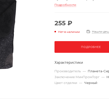
Подробности
255 ₽
Нашли де
Нет в наличии
ПОДРОБНЕЕ
Характеристики
Производитель
—
Планета-Си
Заключение МинПромТорг
—
Н
Цвет отделки
—
Черный