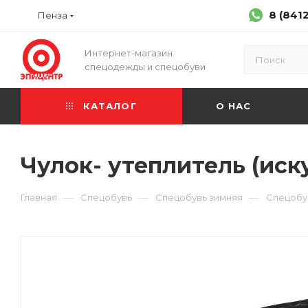
8 (841
Пенза
Интернет-магазин
спецодежды и спецобуви
КАТАЛОГ
О НАС
Чулок- утеплитель (иск
—
—
—
Главная
Спецобувь
Спецобувь зимняя
Спецобув