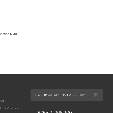
тепления
ПОДПИСАТЬСЯ НА РАССЫЛКУ
овы
 и органов
8 (8412) 205-200