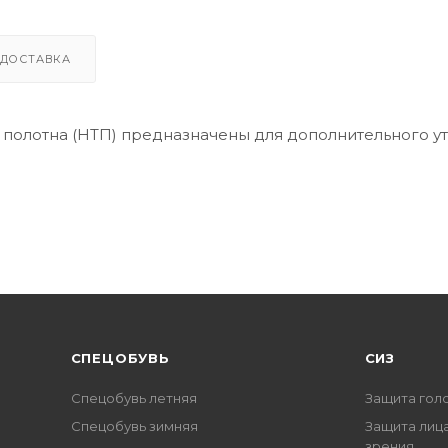
ДОСТАВКА
о полотна (НТП) предназначены для дополнительного у
CПЕЦОБУВЬ
СИЗ
Спецобувь летняя
Защита гол
Спецобувь зимняя
Защита лица
зрения