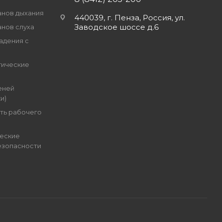
анов дыхания
440039, г. Пенза, Россия, ул.
Заводское шоссе д.6
анов слуха
адения с
гические
еней
и)
ть рабочего
еские
езопасности