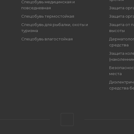
Спецобувь медицинская и
повседневная
Защита орг
Спецобувь термостойкая
Защита орг
Спецобувь для рыбалки, охоты и
Защита от п
туризма
высоты
Спецобувь влагостойкая
Дерматоло
средства
Защита кол
(наколенник
Безопаснос
места
Диэлектрич
средства б