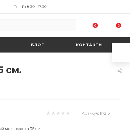
Пн – Пт 8:30 - 17:30
0
0
БЛОГ
КОНТАКТЫ
5 см.
Артикул:
117216
й мех) высота 35 см.