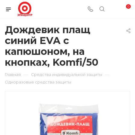
0
Дождевик плащ
синий EVA с
капюшоном, на
кнопках, Komfi/50
—
—
Главная
Средства индивидуальной защиты
Одноразовые средства защиты