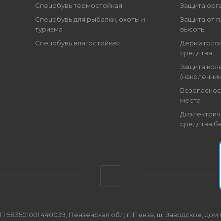
Спецобувь термостойкая
Защита орг
Спецобувь для рыбалки, охоты и
Защита от п
туризма
высоты
Спецобувь влагостойкая
Дерматоло
средства
Защита кол
(наколенник
Безопаснос
места
Диэлектрич
средства б
501001 440039, Пензенская обл, г. Пенза, ш. Заводское, дом 