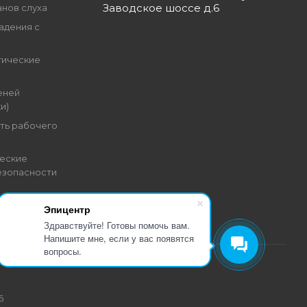
Заводское шоссе д.6
анов слуха
адения с
гические
еней
и)
ть рабочего
еские
езопасности
Эпицентр
Здравствуйте! Готовы помочь вам.
Напишите мне, если у вас появятся
вопросы.
6