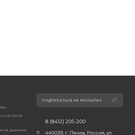
ПОДПИСАТЬСЯ НА РАССЫЛКУ
овы
 и органов
8 (8412) 205-200
анов дыхания
440039, г. Пенза, Россия, ул.