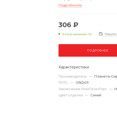
Подробности
306 ₽
Нашли
Есть в наличии: 10
ПОДРОБНЕЕ
Характеристики
Производитель
—
Планета-Си
ТР/ТС
—
019/2011
Заключение МинПромТорг
—
Н
Цвет отделки
—
Синий