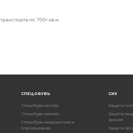
транспорта пл. 700г.кв.м
CПЕЦОБУВЬ
СИЗ
Спецобувь летняя
Защита гол
Спецобувь зимняя
Защита лица
зрения
Спецобувь медицинская и
повседневная
Защита орг