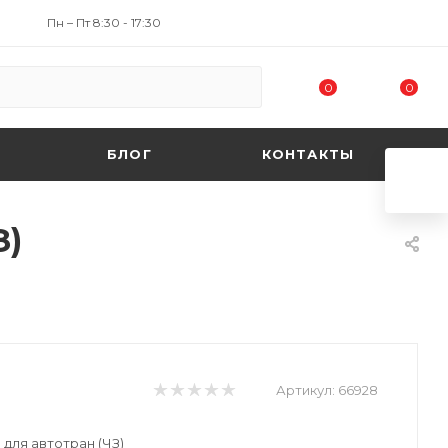
Пн – Пт 8:30 - 17:30
0
0
БЛОГ
КОНТАКТЫ
З)
Артикул:
66928
для автотран (ЧЗ)