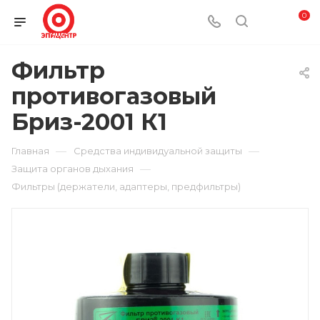
0
Фильтр
противогазовый
Бриз-2001 К1
—
—
Главная
Средства индивидуальной защиты
—
Защита органов дыхания
Фильтры (держатели, адаптеры, предфильтры)