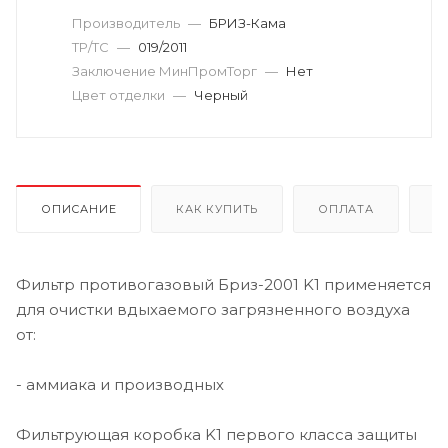
Производитель
—
БРИЗ-Кама
ТР/ТС
—
019/2011
Заключение МинПромТорг
—
Нет
Цвет отделки
—
Черный
ОПИСАНИЕ
КАК КУПИТЬ
ОПЛАТА
Д
Фильтр противогазовый Бриз-2001 K1 применяется
для очистки вдыхаемого загрязненного воздуха
от:
- аммиака и производных
Фильтрующая коробка K1 первого класса защиты