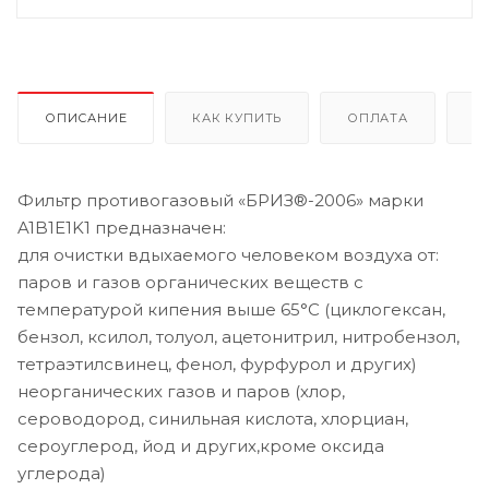
ОПИСАНИЕ
КАК КУПИТЬ
ОПЛАТА
Д
Фильтр противогазовый «БРИЗ®-2006» марки
A1B1E1K1 предназначен:
для очистки вдыхаемого человеком воздуха от:
паров и газов органических веществ с
температурой кипения выше 65°С (циклогексан,
бензол, ксилол, толуол, ацетонитрил, нитробензол,
тетраэтилсвинец, фенол, фурфурол и других)
неорганических газов и паров (хлор,
сероводород, синильная кислота, хлорциан,
сероуглерод, йод и других,кроме оксида
углерода)