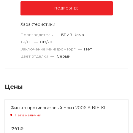
ПОДРОБНЕЕ
Характеристики
Производитель
—
БРИЗ-Кама
ТР/ТС
—
019/2011
Заключение МинПромТорг
—
Нет
Цвет отделки
—
Серый
Цены
Фильтр противогазовый Бриз-2006 A1B1E1K1
Нет в наличии
791
₽