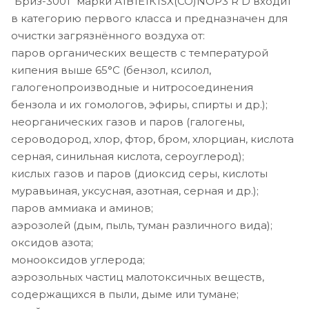
"Бриз-3001" марки А1В1Е1К1SX(CO)NOP3 R D входит
в категорию первого класса и предназначен для
очистки загрязнённого воздуха от:
паров органических веществ с температурой
кипения выше 65°С (бензол, ксилол,
галогенопроизводные и нитросоединения
бензола и их гомологов, эфиры, спирты и др.);
неорганических газов и паров (галогены,
сероводород, хлор, фтор, бром, хлорциан, кислота
серная, синильная кислота, сероуглерод);
кислых газов и паров (диоксид серы, кислоты
муравьиная, уксусная, азотная, серная и др.);
паров аммиака и аминов;
аэрозолей (дым, пыль, туман различного вида);
оксидов азота;
монооксидов углерода;
аэрозольных частиц малотоксичных веществ,
содержащихся в пыли, дыме или тумане;