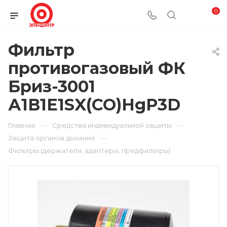
0
Фильтр
противогазовый ФК
Бриз-3001
А1B1E1SX(CO)HgP3D
—
—
Главная
Средства индивидуальной защиты
—
Защита органов дыхания
Фильтры (держатели, адаптеры, предфильтры)