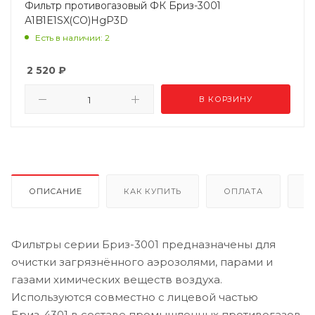
Фильтр противогазовый ФК Бриз-3001
А1B1E1SX(CO)HgP3D
Есть в наличии: 2
2 520
₽
В КОРЗИНУ
ОПИСАНИЕ
КАК КУПИТЬ
ОПЛАТА
Д
Фильтры серии Бриз-3001 предназначены для
очистки загрязнённого аэрозолями, парами и
газами химических веществ воздуха.
Используются совместно с лицевой частью
Бриз-4301 в составе промышленных противогазов