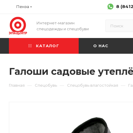
8 (841
Пенза
Интернет-магазин
спецодежды и спецобуви
КАТАЛОГ
О НАС
Галоши садовые утеплё
—
—
—
Главная
Спецобувь
Спецобувь влагостойкая
Г