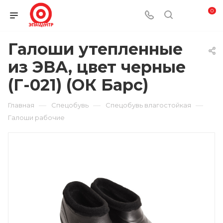
0
Галоши утепленные
из ЭВА, цвет черные
(Г-021) (ОК Барс)
—
—
—
Главная
Спецобувь
Спецобувь влагостойкая
Галоши рабочие