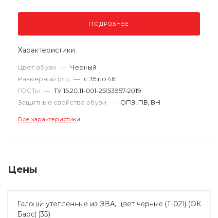
ПОДРОБНЕЕ
Характеристики
Цвет обуви
—
Черный
Размерный ряд
—
с 35 по 46
ГОСТы
—
TУ 15.20.11-001-25153957-2019
Защитные свойства обуви
—
ОПЗ, ПВ, ВН
Все характеристики
Цены
Галоши утепленные из ЭВА, цвет черные (Г-021) (ОК
Барс) (35)