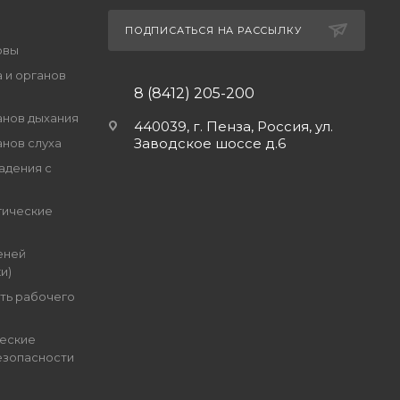
ПОДПИСАТЬСЯ НА РАССЫЛКУ
овы
 и органов
8 (8412) 205-200
анов дыхания
440039, г. Пенза, Россия, ул.
Заводское шоссе д.6
анов слуха
адения с
гические
еней
и)
ть рабочего
еские
езопасности