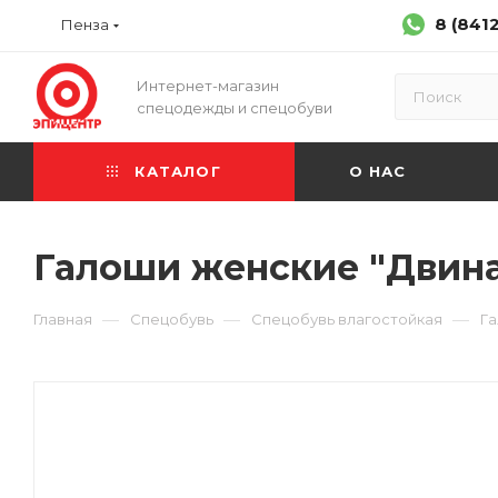
8 (841
Пенза
Интернет-магазин
спецодежды и спецобуви
КАТАЛОГ
О НАС
Галоши женские "Двина"
—
—
—
Главная
Спецобувь
Спецобувь влагостойкая
Г