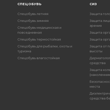
CПЕЦОБУВЬ
СИЗ
Спецобувь летняя
Защита гол
Спецобувь зимняя
Защита лица
зрения
Спецобувь медицинская и
повседневная
Защита орг
Спецобувь термостойкая
Защита орг
Спецобувь для рыбалки, охоты и
Защита от п
туризма
высоты
Спецобувь влагостойкая
Дерматоло
средства
Защита кол
(наколенник
Безопаснос
места
Диэлектрич
средства б