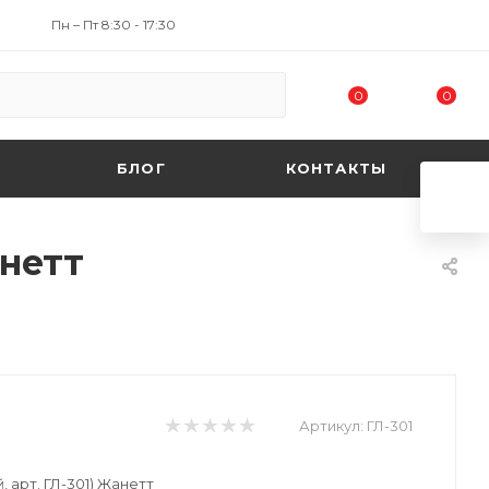
Пн – Пт 8:30 - 17:30
0
0
БЛОГ
КОНТАКТЫ
анетт
Артикул:
ГЛ-301
 арт. ГЛ-301) Жанетт