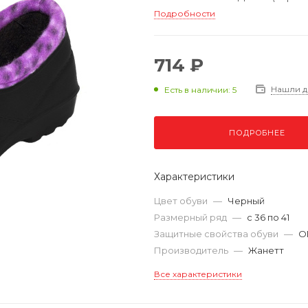
Подробности
714 ₽
Нашли 
Есть в наличии: 5
ПОДРОБНЕЕ
Характеристики
Цвет обуви
—
Черный
Размерный ряд
—
с 36 по 41
Защитные свойства обуви
—
О
Производитель
—
Жанетт
Все характеристики