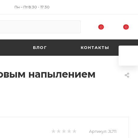
Пн – Пт 8:30 - 17:30
0
0
БЛОГ
КОНТАКТЫ
пковым напылением
Артикул:
JL711