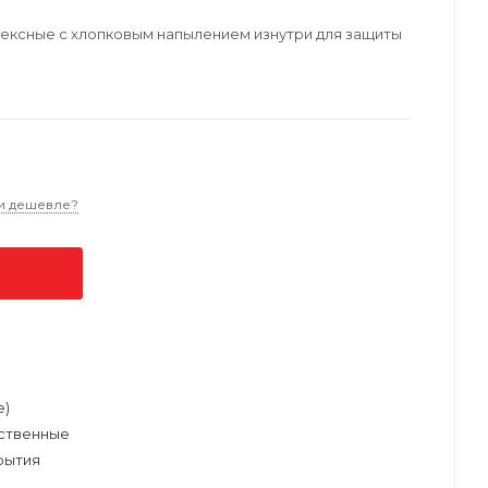
латексные с хлопковым напылением изнутри для защиты
и дешевле?
е)
ственные
рытия