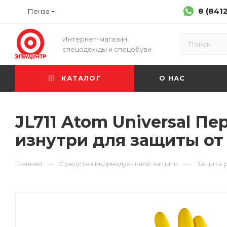
8 (841
Пенза
Интернет-магазин
спецодежды и спецобуви
КАТАЛОГ
О НАС
JL711 Atom Universal П
изнутри для защиты от
—
—
Главная
Средства индивидуальной защиты
Защита 