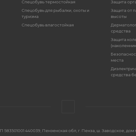
Спецобувь термостойкая
Защита орг
Спецобувь для рыбалки, охоты и
Защита от п
туризма
высоты
Спецобувь влагостойкая
Дерматоло
средства
Защита кол
(наколенник
Безопаснос
места
Диэлектрич
средства б
501001 440039, Пензенская обл, г. Пенза, ш. Заводское, дом 