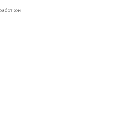
и
работкой