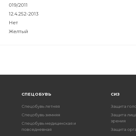
019/2011
12.4.252-2013
Нет
Желтый
CПЕЦОБУВЬ
СИЗ
Спецобувь летняя
Защита гол
Спецобувь зимняя
Защита лица
зрения
Спецобувь медицинская и
повседневная
Защита орг