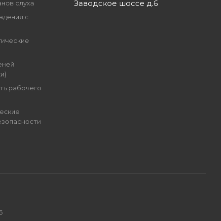
Заводское шоссе д.6
анов слуха
адения с
гические
еней
и)
ть рабочего
еские
езопасности
6