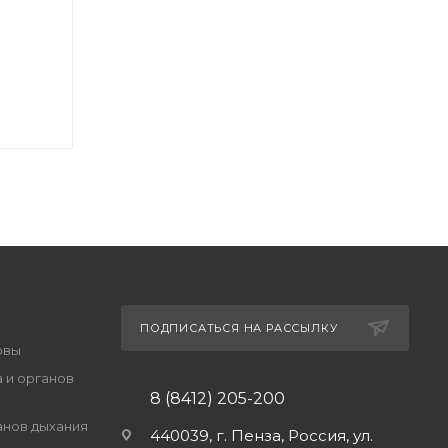
ПОДПИСАТЬСЯ НА РАССЫЛКУ
овы
 и органов
8 (8412) 205-200
анов дыхания
440039, г. Пенза, Россия, ул.