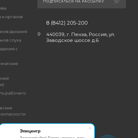
ПОДПИСАТЬСЯ НА РАССЫЛКУ
овы
 и органов
8 (8412) 205-200
анов дыхания
440039, г. Пенза, Россия, ул.
Заводское шоссе д.6
анов слуха
адения с
гические
еней
и)
ть рабочего
еские
езопасности
Эпицентр
Здравствуйте! Готовы помочь вам.