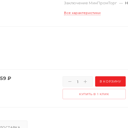
Заключение МинПромТорг
—
Н
Все характеристики
59
₽
В КОРЗИНУ
КУПИТЬ В 1 КЛИК
ДОСТАВКА