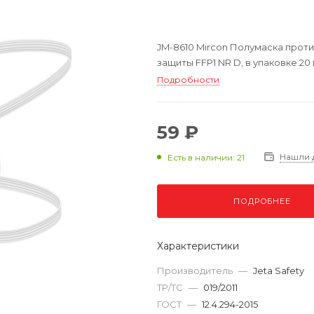
JM-8610 Mircon Полумаска прот
защиты FFP1 NR D, в упаковке 20 
Подробности
59 ₽
Нашли 
Есть в наличии: 21
ПОДРОБНЕЕ
Характеристики
Производитель
—
Jeta Safety
ТР/ТС
—
019/2011
ГОСТ
—
12.4.294-2015