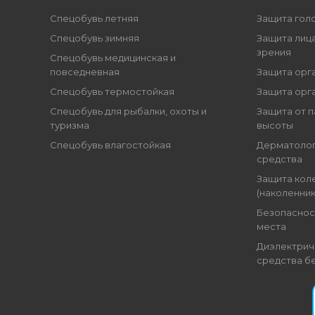
Спецобувь летняя
Защита гол
Спецобувь зимняя
Защита лица
зрения
Спецобувь медицинская и
повседневная
Защита орг
Спецобувь термостойкая
Защита орг
Спецобувь для рыбалки, охоты и
Защита от п
туризма
высоты
Спецобувь влагостойкая
Дерматоло
средства
Защита кол
(наколенник
Безопаснос
места
Диэлектрич
средства б