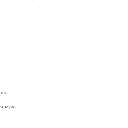
ие,
, мука,