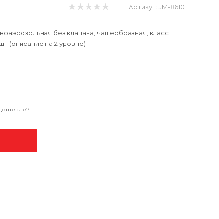
Артикул:
JM-8610
ивоаэрозольная без клапана, чашеобразная, класс
шт (описание на 2 уровне)
дешевле?