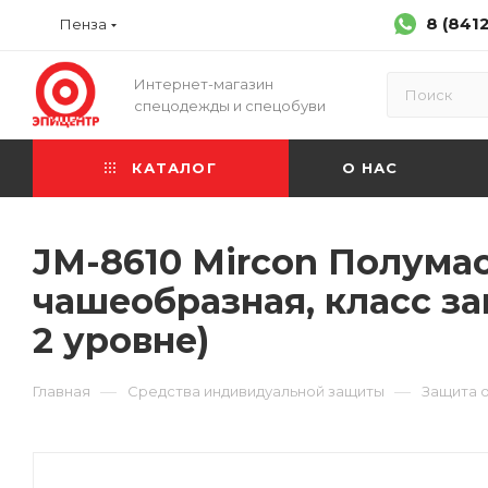
8 (841
Пенза
Интернет-магазин
спецодежды и спецобуви
КАТАЛОГ
О НАС
JM-8610 Mircon Полумас
чашеобразная, класс за
2 уровне)
—
—
Главная
Средства индивидуальной защиты
Защита 