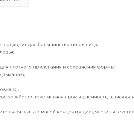
;
 подходит для большинства типов лица;
ловья;
 для плотного прилегания и сохранения формы;
е дыханию;
овка D).
кое хозяйство, текстильная промышленность, шлифован
ительная пыль (в малой концентрации), частицы текстиля