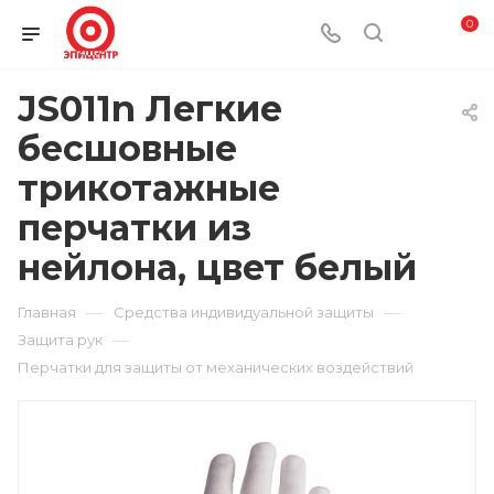
0
JS011n Легкие
бесшовные
трикотажные
перчатки из
нейлона, цвет белый
—
—
Главная
Средства индивидуальной защиты
—
Защита рук
Перчатки для защиты от механических воздействий