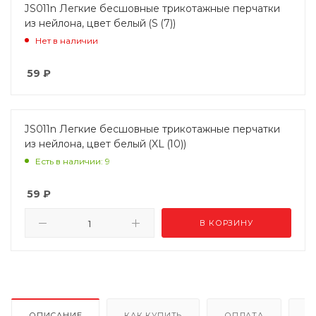
JS011n Легкие бесшовные трикотажные перчатки
из нейлона, цвет белый (S (7))
Нет в наличии
59
₽
JS011n Легкие бесшовные трикотажные перчатки
из нейлона, цвет белый (XL (10))
Есть в наличии: 9
59
₽
В КОРЗИНУ
ОПИСАНИЕ
КАК КУПИТЬ
ОПЛАТА
Д