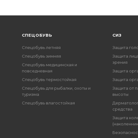
CПЕЦОБУВЬ
СИЗ
Спецобувь летняя
Защита гол
Спецобувь зимняя
Защита лица
зрения
Спецобувь медицинская и
повседневная
Защита орг
Спецобувь термостойкая
Защита орг
Спецобувь для рыбалки, охоты и
Защита от п
туризма
высоты
Спецобувь влагостойкая
Дерматоло
средства
Защита кол
(наколенник
Безопаснос