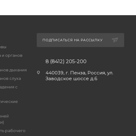
ПОДПИСАТЬСЯ НА РАССЫЛКУ
овы
 и органов
8 (8412) 205-200
анов дыхания
440039, г. Пенза, Россия, ул.
Заводское шоссе д.6
анов слуха
адения с
гические
еней
и)
ть рабочего