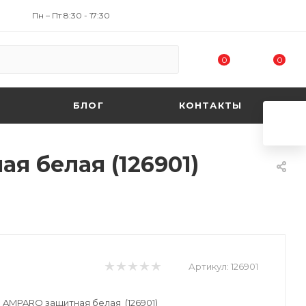
Пн – Пт 8:30 - 17:30
0
0
БЛОГ
КОНТАКТЫ
 белая (126901)
Артикул:
126901
AMPARO защитная белая (126901)