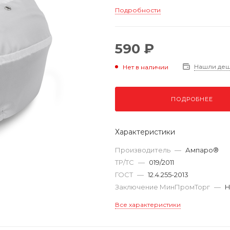
Подробности
590 ₽
Нашли де
Нет в наличии
ПОДРОБНЕЕ
Характеристики
Производитель
—
Ампаро®
ТР/ТС
—
019/2011
ГОСТ
—
12.4.255-2013
Заключение МинПромТорг
—
Н
Все характеристики