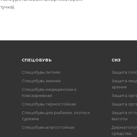
учка).
CПЕЦОБУВЬ
СИЗ
Спецобувь летняя
Защита гол
Спецобувь зимняя
Защита лица
зрения
Спецобувь медицинская и
повседневная
Защита орг
Спецобувь термостойкая
Защита орг
Спецобувь для рыбалки, охоты и
Защита от п
туризма
высоты
Спецобувь влагостойкая
Дерматоло
средства