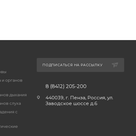
ПОДПИСАТЬСЯ НА РАССЫЛКУ
овы
 и органов
8 (8412) 205-200
анов дыхания
440039, г. Пенза, Россия, ул.
Заводское шоссе д.6
анов слуха
адения с
гические