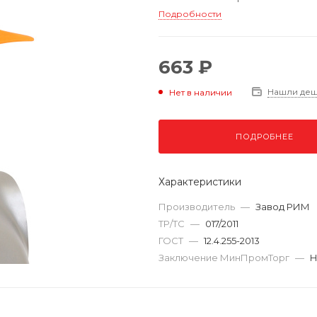
Подробности
663 ₽
Нашли де
Нет в наличии
ПОДРОБНЕЕ
Характеристики
Производитель
—
Завод РИМ
ТР/ТС
—
017/2011
ГОСТ
—
12.4.255-2013
Заключение МинПромТорг
—
Н