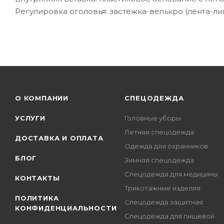
Регулировка оголовья: застежка-велькро (лента-лип
О КОМПАНИИ
СПЕЦОДЕЖДА
УСЛУГИ
Головные уборы
Летняя спецодежда
ДОСТАВКА И ОПЛАТА
Одежда для охранников
БЛОГ
Зимняя спецодежда
Спецодежда для медицины
КОНТАКТЫ
Трикотажные изделия
ПОЛИТИКА
Спецодежда защитная
КОНФИДЕНЦИАЛЬНОСТИ
Спецодежда для пищевой