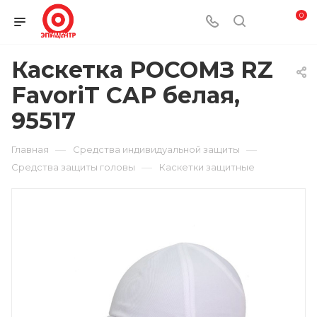
0
Каскетка РОСОМЗ RZ
FavoriT CAP белая,
95517
—
—
Главная
Средства индивидуальной защиты
—
Средства защиты головы
Каскетки защитные