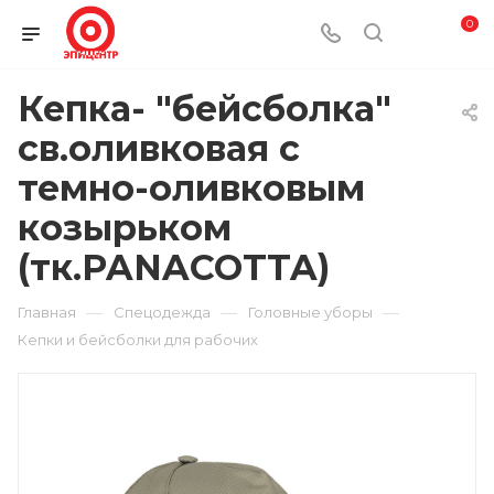
0
Кепка- "бейсболка"
св.оливковая с
темно-оливковым
козырьком
(тк.PANACOTTA)
—
—
—
Главная
Спецодежда
Головные уборы
Кепки и бейсболки для рабочих