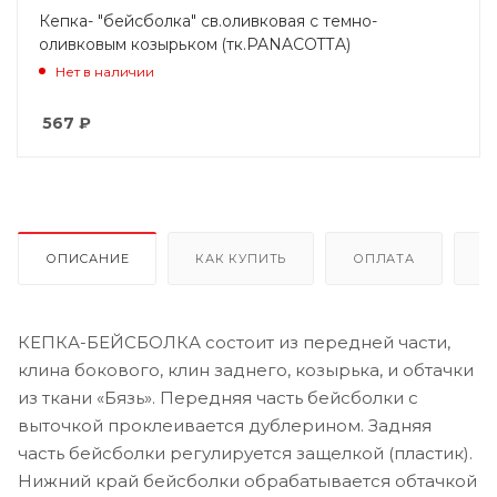
Кепка- "бейсболка" св.оливковая с темно-
оливковым козырьком (тк.PANACOTTA)
Нет в наличии
567
₽
ОПИСАНИЕ
КАК КУПИТЬ
ОПЛАТА
Д
КЕПКА-БЕЙСБОЛКА состоит из передней части,
клина бокового, клин заднего, козырька, и обтачки
из ткани «Бязь». Передняя часть бейсболки с
выточкой проклеивается дублерином. Задняя
часть бейсболки регулируется защелкой (пластик).
Нижний край бейсболки обрабатывается обтачкой